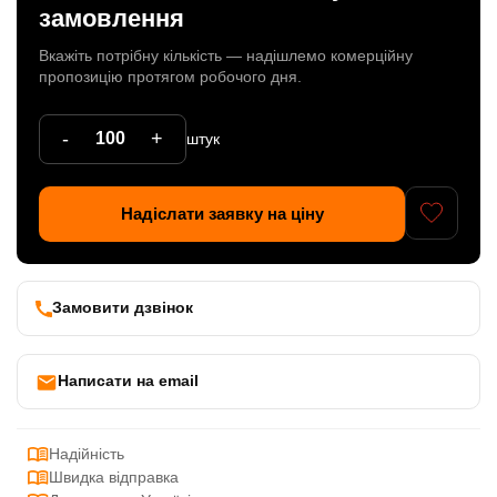
замовлення
Патрони
Вкажіть потрібну кількість — надішлемо комерційну
Кабельна продукція
пропозицію протягом робочого дня.
Елементи кріплення
-
+
штук
Продукція з пластика
Керамічні вироби
Надіслати заявку на ціну
Литі елементи
Металеві вироби
Замовити дзвінок
Дерев'яні вироби
Написати на email
Надійність
Швидка відправка