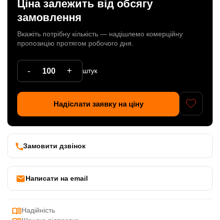
Ціна залежить від обсягу
Патрони
замовлення
Кабельна продукція
Вкажіть потрібну кількість — надішлемо комерційну
пропозицію протягом робочого дня.
Елементи кріплення
-
+
штук
Продукція з пластика
Керамічні вироби
Надіслати заявку на ціну
Литі елементи
Металеві вироби
Замовити дзвінок
Дерев'яні вироби
Написати на email
Надійність