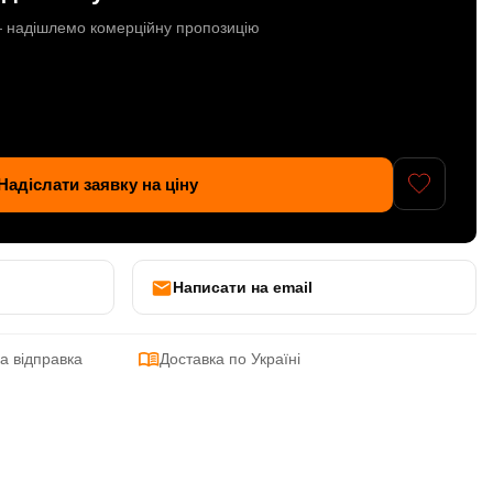
 — надішлемо комерційну пропозицію
Надіслати заявку на ціну
Написати на email
а відправка
Доставка по Україні