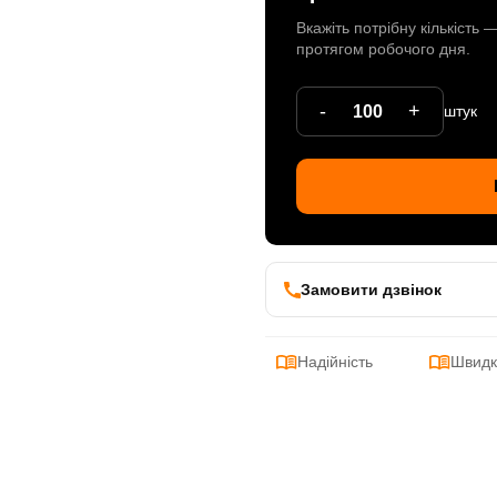
Вкажіть потрібну кількість
протягом робочого дня.
-
+
штук
Замовити дзвінок
Надійність
Швидк