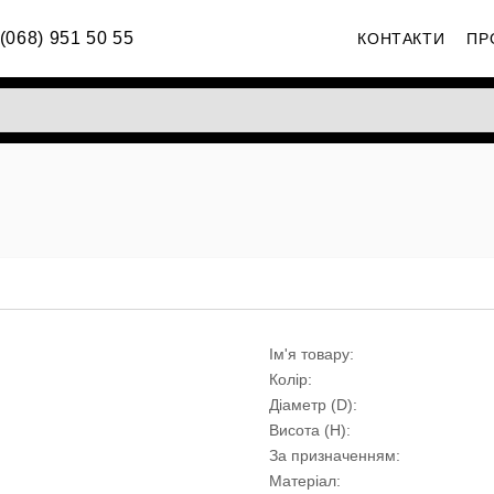
(068) 951 50 55
КОНТАКТИ
ПР
Ім'я товару:
Колір:
Діаметр (D):
Висота (H):
За призначенням:
Матеріал: