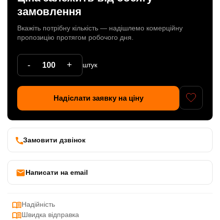
замовлення
Патрони
Вкажіть потрібну кількість — надішлемо комерційну
Кабельна продукція
пропозицію протягом робочого дня.
Елементи кріплення
-
+
штук
Продукція з пластика
Керамічні вироби
Надіслати заявку на ціну
Литі елементи
Металеві вироби
Замовити дзвінок
Дерев'яні вироби
Написати на email
Надійність
Швидка відправка