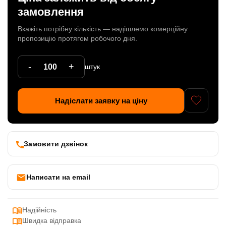
замовлення
Патрони
Вкажіть потрібну кількість — надішлемо комерційну
Кабельна продукція
пропозицію протягом робочого дня.
Елементи кріплення
-
+
штук
Продукція з пластика
Керамічні вироби
Надіслати заявку на ціну
Литі елементи
Металеві вироби
Замовити дзвінок
Дерев'яні вироби
Написати на email
Надійність
Швидка відправка