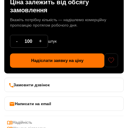
Ціна залежить від обсягу
Патрони
замовлення
Кабельна продукція
Вкажіть потрібну кількість — надішлемо комерційну
пропозицію протягом робочого дня.
Елементи кріплення
-
+
штук
Продукція з пластика
Керамічні вироби
Надіслати заявку на ціну
Литі елементи
Металеві вироби
Замовити дзвінок
Дерев'яні вироби
Написати на email
Надійність