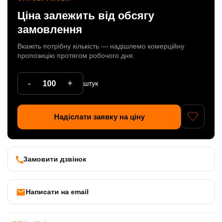
Ціна залежить від обсягу
Патрони
замовлення
Кабельна продукція
Вкажіть потрібну кількість — надішлемо комерційну
Елементи кріплення
пропозицію протягом робочого дня.
Продукція з пластика
-
+
штук
Керамічні вироби
Литі елементи
Надіслати заявку на ціну
Металеві вироби
Дерев'яні вироби
Замовити дзвінок
Написати на email