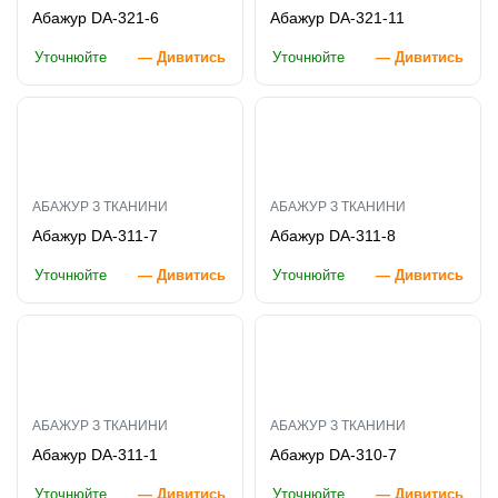
Абажур DA-321-6
Абажур DA-321-11
Патрони
Уточнюйте
— Дивитись
Уточнюйте
— Дивитись
Кабельна продукція
Елементи кріплення
Продукція з пластика
АБАЖУР З ТКАНИНИ
АБАЖУР З ТКАНИНИ
Керамічні вироби
Абажур DA-311-7
Абажур DA-311-8
Литі елементи
Уточнюйте
— Дивитись
Уточнюйте
— Дивитись
Металеві вироби
Дерев'яні вироби
АБАЖУР З ТКАНИНИ
АБАЖУР З ТКАНИНИ
Абажур DA-311-1
Абажур DA-310-7
Уточнюйте
— Дивитись
Уточнюйте
— Дивитись