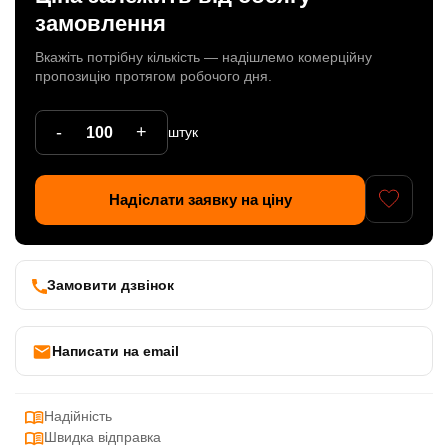
замовлення
Патрони
Вкажіть потрібну кількість — надішлемо комерційну
Кабельна продукція
пропозицію протягом робочого дня.
Елементи кріплення
-
+
штук
Продукція з пластика
Керамічні вироби
Надіслати заявку на ціну
Литі елементи
Металеві вироби
Замовити дзвінок
Дерев'яні вироби
Написати на email
Надійність
Швидка відправка