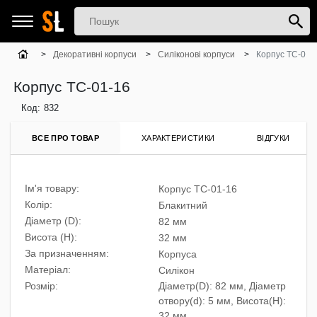
Декоративні корпуси
Силіконові корпуси
Корпус TC-01-
Корпус TC-01-16
Код:
832
ВСЕ ПРО ТОВАР
ХАРАКТЕРИСТИКИ
ВІДГУКИ
Ім'я товару:
Корпус TC-01-16
Колір:
Блакитний
Діаметр (D):
82 мм
Висота (H):
32 мм
За призначенням:
Корпуса
Матеріал:
Силікон
Розмiр:
Діаметр(D): 82 мм, Діаметр
отвору(d): 5 мм, Висота(H):
32 мм