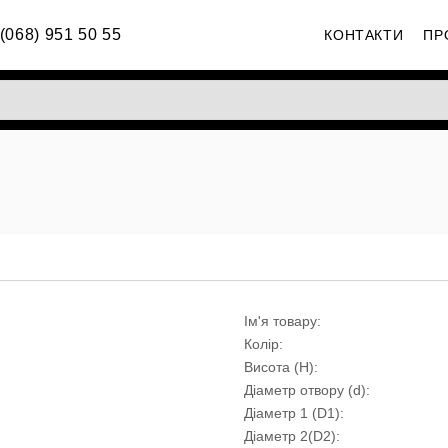
(068) 951 50 55
КОНТАКТИ
ПР
Ім'я товару:
Колір:
Висота (H):
Діаметр отвору (d):
Діаметр 1 (D1):
Діаметр 2(D2):