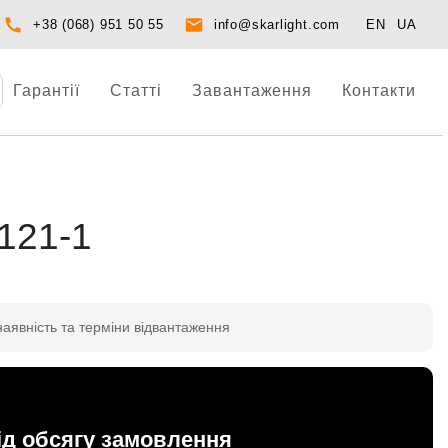
+38 (068) 951 50 55
info@skarlight.com
EN
UA
Гарантії
Статті
Завантаження
Контакти
121-1
наявність та терміни відвантаження
ід обсягу замовлення