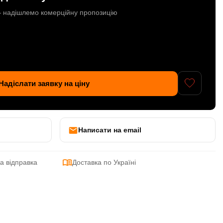
 — надішлемо комерційну пропозицію
Надіслати заявку на ціну
Написати на email
а відправка
Доставка по Україні