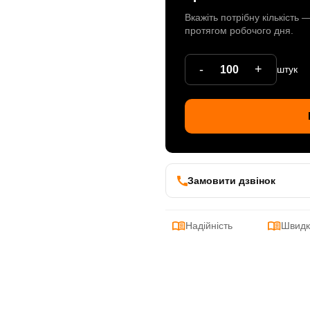
Вкажіть потрібну кількість
протягом робочого дня.
-
+
штук
Замовити дзвінок
Надійність
Швидк