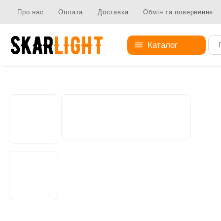
Про нас
Оплата
Доставка
Обмін та повернення
Каталог
Абажури
Абажур з тканини
Абажур DA-121-1