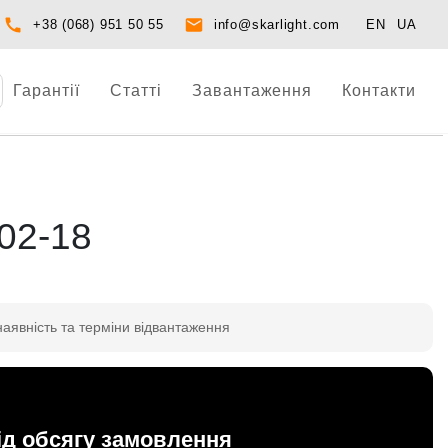
+38 (068) 951 50 55
info@skarlight.com
EN
UA
Гарантії
Статті
Завантаження
Контакти
02-18
наявність та терміни відвантаження
ід обсягу замовлення