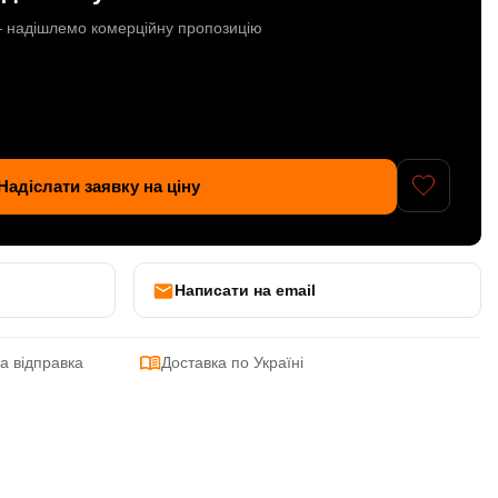
 — надішлемо комерційну пропозицію
Надіслати заявку на ціну
Написати на email
а відправка
Доставка по Україні