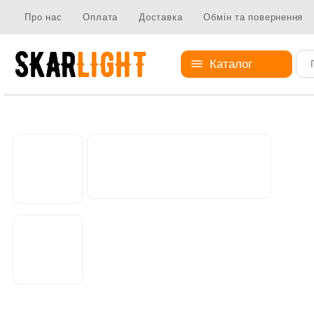
Про нас
Оплата
Доставка
Обмін та повернення
Каталог
Абажури
Абажур з тканини
Абажур DA-02-18