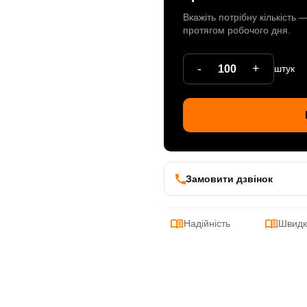
Вкажіть потрібну кількість
протягом робочого дня.
-
+
штук
Замовити дзвінок
Надійність
Швидк