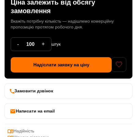
Ціна залежить від обсягу
Патрони
замовлення
Кабельна продукція
Вкажіть потрібну кількість — надішлемо комерційну
пропозицію протягом робочого дня.
Елементи кріплення
-
+
штук
Продукція з пластика
Керамічні вироби
Надіслати заявку на ціну
Литі елементи
Металеві вироби
Замовити дзвінок
Дерев'яні вироби
Написати на email
Надійність