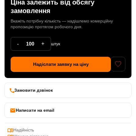
Ціна залежить від обсягу
Патрони
замовлення
Кабельна продукція
Вкажіть потрібну кількість — надішлемо комерційну
пропозицію протягом робочого дня.
Елементи кріплення
-
+
штук
Продукція з пластика
Керамічні вироби
Надіслати заявку на ціну
Литі елементи
Металеві вироби
Замовити дзвінок
Дерев'яні вироби
Написати на email
Надійність