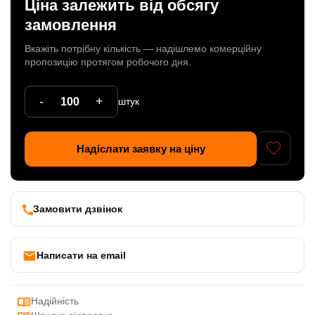
Ціна залежить від обсягу
Патрони
замовлення
Кабельна продукція
Вкажіть потрібну кількість — надішлемо комерційну
пропозицію протягом робочого дня.
Елементи кріплення
-
+
штук
Продукція з пластика
Керамічні вироби
Надіслати заявку на ціну
Литі елементи
Металеві вироби
Замовити дзвінок
Дерев'яні вироби
Написати на email
Надійність