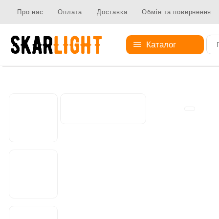
Про нас
Оплата
Доставка
Обмін та повернення
Каталог
Абажури
Металеві абажури
Абажур AS-0562