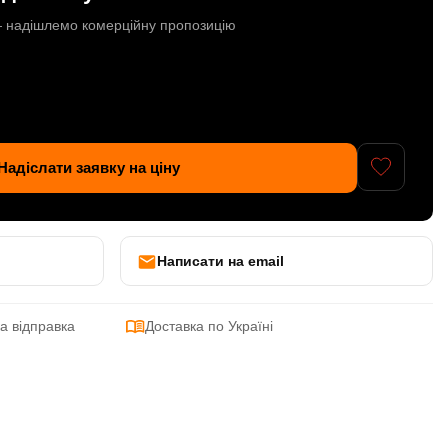
 — надішлемо комерційну пропозицію
Надіслати заявку на ціну
Написати на email
а відправка
Доставка по Україні