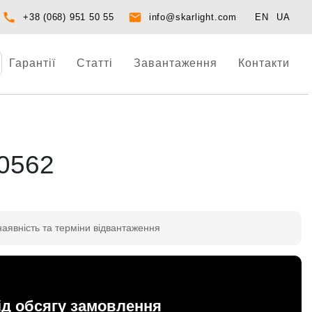
+38 (068) 951 50 55
info@skarlight.com
EN
UA
Гарантії
Статті
Завантаження
Контакти
0562
наявність та терміни відвантаження
ід обсягу замовлення