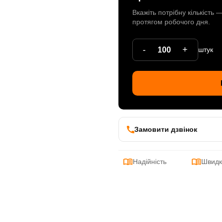
Вкажіть потрібну кількість
протягом робочого дня.
-
+
штук
Замовити дзвінок
Надійність
Швидк