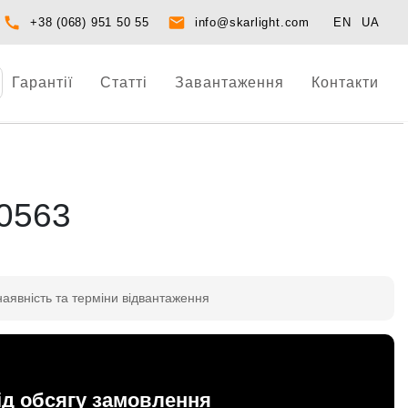
+38 (068) 951 50 55
info@skarlight.com
EN
UA
Гарантії
Статті
Завантаження
Контакти
0563
наявність та терміни відвантаження
ід обсягу замовлення