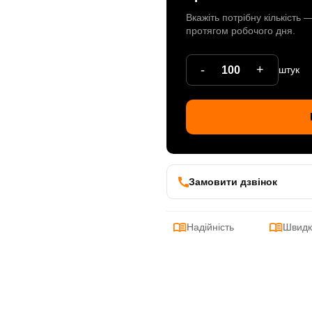
Вкажіть потрібну кількість
протягом робочого дня.
-
+
штук
Замовити дзвінок
Надійність
Швидк