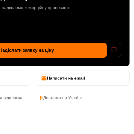
 — надішлемо комерційну пропозицію
Надіслати заявку на ціну
Написати на email
а відправка
Доставка по Україні