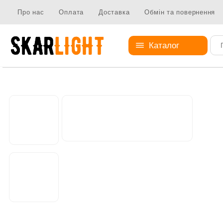
Про нас
Оплата
Доставка
Обмін та повернення
Каталог
Абажури
Металеві абажури
Абажур AS-0563