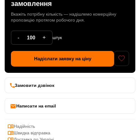
замовлення
Патрони
Вкажіть потрібну кількість — надішлемо комерційну
пропозицію протягом робочого дня.
Кабельна продукція
Елементи кріплення
-
+
штук
Продукція з пластика
Надіслати заявку на ціну
Керамічні вироби
Литі елементи
Металеві вироби
Замовити дзвінок
Дерев'яні вироби
Написати на email
Надійність
Швидка відправка
Доставка по Україні