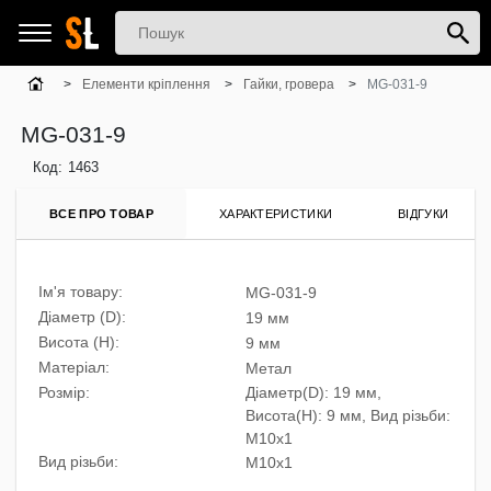
Елементи кріплення
Гайки, гровера
MG-031-9
MG-031-9
Код:
1463
ВСЕ ПРО ТОВАР
ХАРАКТЕРИСТИКИ
ВІДГУКИ
Ім'я товару:
MG-031-9
Діаметр (D):
19 мм
Висота (H):
9 мм
Матеріал:
Метал
Розмiр:
Діаметр(D): 19 мм,
Висота(H): 9 мм, Вид різьби:
M10x1
Вид різьби:
M10x1