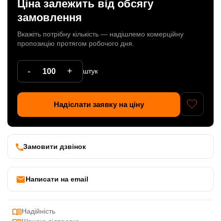
Ціна залежить від обсягу
Патрони
замовлення
Кабельна продукція
Вкажіть потрібну кількість — надішлемо комерційну
пропозицію протягом робочого дня.
Елементи кріплення
-
+
штук
Продукція з пластика
Керамічні вироби
Надіслати заявку на ціну
Литі елементи
Металеві вироби
Замовити дзвінок
Дерев'яні вироби
Написати на email
Надійність