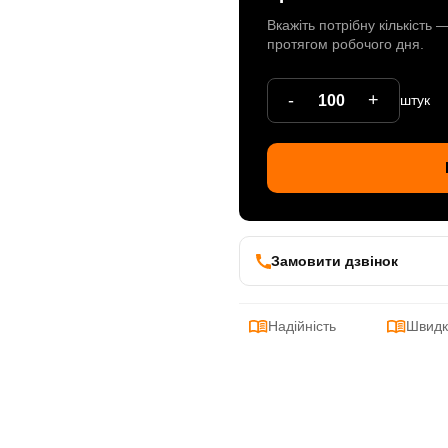
Вкажіть потрібну кількість
протягом робочого дня.
-
+
штук
Замовити дзвінок
Надійність
Швидк