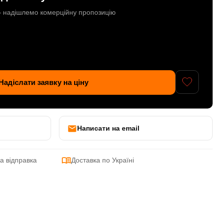
 — надішлемо комерційну пропозицію
Надіслати заявку на ціну
Написати на email
а відправка
Доставка по Україні