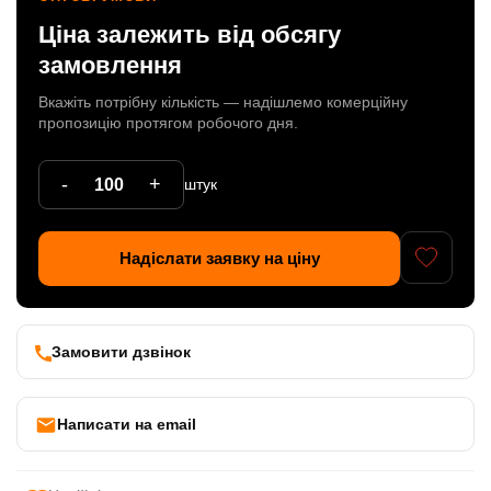
Ціна залежить від обсягу
Патрони
замовлення
Кабельна продукція
Вкажіть потрібну кількість — надішлемо комерційну
Елементи кріплення
пропозицію протягом робочого дня.
Продукція з пластика
-
+
штук
Керамічні вироби
Литі елементи
Надіслати заявку на ціну
Металеві вироби
Дерев'яні вироби
Замовити дзвінок
Написати на email