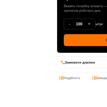
Вкажіть потрібну кількість
протягом робочого дня.
-
+
штук
Замовити дзвінок
Надійність
Швидк