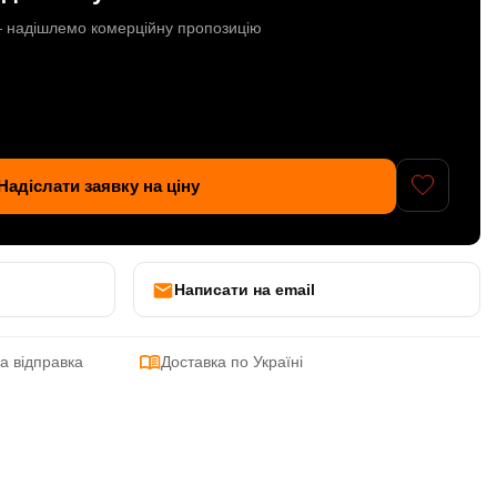
 — надішлемо комерційну пропозицію
Надіслати заявку на ціну
Написати на email
а відправка
Доставка по Україні