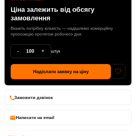
Ціна залежить від обсягу
Патрони
замовлення
Кабельна продукція
Вкажіть потрібну кількість — надішлемо комерційну
Елементи кріплення
пропозицію протягом робочого дня.
Продукція з пластика
-
+
штук
Керамічні вироби
Литі елементи
Надіслати заявку на ціну
Металеві вироби
Дерев'яні вироби
Замовити дзвінок
Написати на email