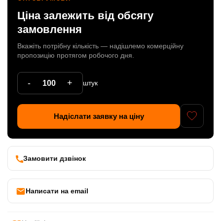
Ціна залежить від обсягу
Патрони
замовлення
Кабельна продукція
Вкажіть потрібну кількість — надішлемо комерційну
Елементи кріплення
пропозицію протягом робочого дня.
Продукція з пластика
-
+
штук
Керамічні вироби
Литі елементи
Надіслати заявку на ціну
Металеві вироби
Дерев'яні вироби
Замовити дзвінок
Написати на email