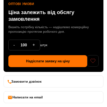
ОПТОВІ УМОВИ
Патрони
Ціна залежить від обсягу
Кабельна продукція
замовлення
Елементи кріплення
Вкажіть потрібну кількість — надішлемо комерційну
пропозицію протягом робочого дня.
Продукція з пластика
-
+
Керамічні вироби
штук
Литі елементи
Надіслати заявку на ціну
Металеві вироби
Дерев'яні вироби
Замовити дзвінок
Написати на email