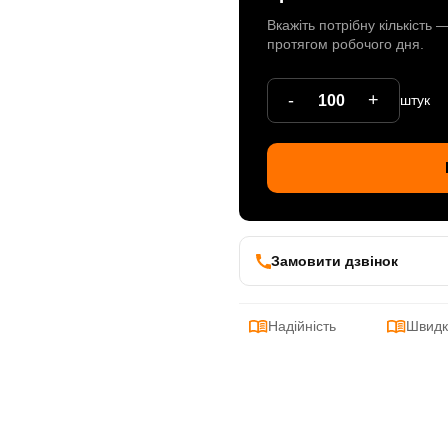
Вкажіть потрібну кількість
протягом робочого дня.
-
+
штук
Замовити дзвінок
Надійність
Швидк