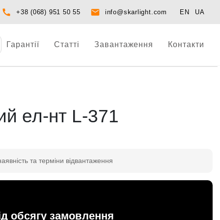
+38 (068) 951 50 55
info@skarlight.com
EN
UA
Гарантії
Статті
Завантаження
Контакти
й ел-нт L-371
наявність та терміни відвантаження
ід обсягу замовлення