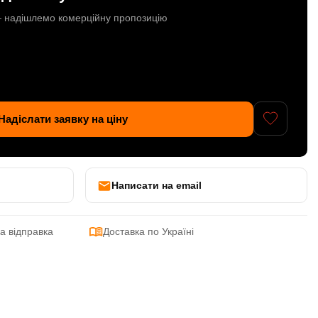
 — надішлемо комерційну пропозицію
Надіслати заявку на ціну
Написати на email
а відправка
Доставка по Україні