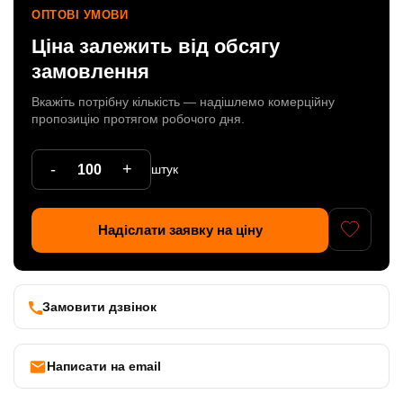
ОПТОВІ УМОВИ
Патрони
Ціна залежить від обсягу
Кабельна продукція
замовлення
Елементи кріплення
Вкажіть потрібну кількість — надішлемо комерційну
пропозицію протягом робочого дня.
Продукція з пластика
-
+
Керамічні вироби
штук
Литі елементи
Надіслати заявку на ціну
Металеві вироби
Дерев'яні вироби
Замовити дзвінок
Написати на email