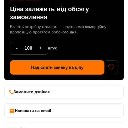
Ціна залежить від обсягу
Патрони
замовлення
Кабельна продукція
Вкажіть потрібну кількість — надішлемо комерційну
Елементи кріплення
пропозицію протягом робочого дня.
Продукція з пластика
-
+
штук
Керамічні вироби
Литі елементи
Надіслати заявку на ціну
Металеві вироби
Дерев'яні вироби
Замовити дзвінок
Написати на email