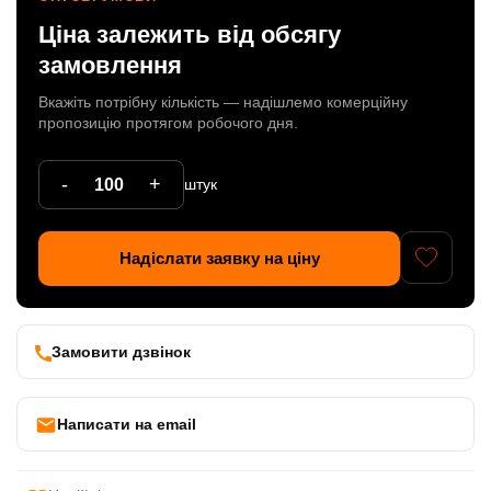
Ціна залежить від обсягу
Патрони
замовлення
Кабельна продукція
Вкажіть потрібну кількість — надішлемо комерційну
Елементи кріплення
пропозицію протягом робочого дня.
Продукція з пластика
-
+
штук
Керамічні вироби
Литі елементи
Надіслати заявку на ціну
Металеві вироби
Дерев'яні вироби
Замовити дзвінок
Написати на email