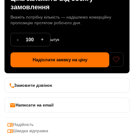
замовлення
Патрони
Вкажіть потрібну кількість — надішлемо комерційну
Кабельна продукція
пропозицію протягом робочого дня.
Елементи кріплення
-
+
штук
Продукція з пластика
Керамічні вироби
Надіслати заявку на ціну
Литі елементи
Металеві вироби
Замовити дзвінок
Дерев'яні вироби
Написати на email
Надійність
Швидка відправка