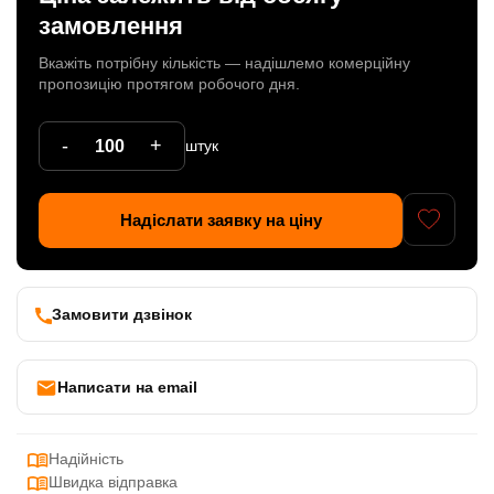
замовлення
Патрони
Вкажіть потрібну кількість — надішлемо комерційну
Кабельна продукція
пропозицію протягом робочого дня.
Елементи кріплення
-
+
штук
Продукція з пластика
Керамічні вироби
Надіслати заявку на ціну
Литі елементи
Металеві вироби
Замовити дзвінок
Дерев'яні вироби
Написати на email
Надійність
Швидка відправка