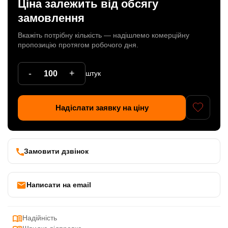
Ціна залежить від обсягу
Патрони
замовлення
Кабельна продукція
Вкажіть потрібну кількість — надішлемо комерційну
пропозицію протягом робочого дня.
Елементи кріплення
-
+
штук
Продукція з пластика
Керамічні вироби
Надіслати заявку на ціну
Литі елементи
Металеві вироби
Замовити дзвінок
Дерев'яні вироби
Написати на email
Надійність