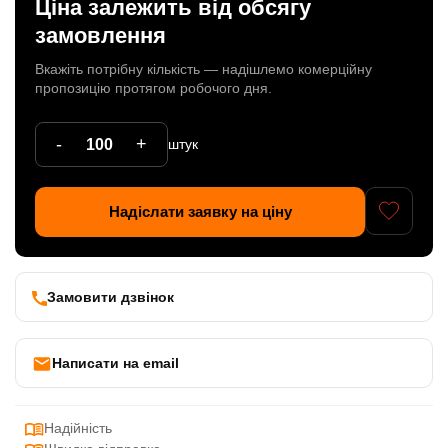
Ціна залежить від обсягу
Патрони
замовлення
Кабельна продукція
Вкажіть потрібну кількість — надішлемо комерційну
пропозицію протягом робочого дня.
Елементи кріплення
-
+
штук
Продукція з пластика
Керамічні вироби
Надіслати заявку на ціну
Литі елементи
Металеві вироби
Замовити дзвінок
Дерев'яні вироби
Написати на email
Надійність