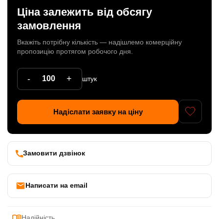
Ціна залежить від обсягу
Патрони
замовлення
Кабельна продукція
Вкажіть потрібну кількість — надішлемо комерційну
пропозицію протягом робочого дня.
Елементи кріплення
Продукція з пластика
-
+
штук
Керамічні вироби
Надіслати заявку на ціну
Литі елементи
Металеві вироби
Дерев'яні вироби
Замовити дзвінок
Написати на email
Надійність