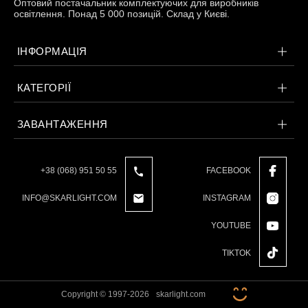
Оптовий постачальник комплектуючих для виробників
освітлення. Понад 5 000 позицій. Склад у Києві.
Патрони
Кабельна продукція
ІНФОРМАЦІЯ
Елементи кріплення
КАТЕГОРІЇ
Продукція з пластика
ЗАВАНТАЖЕННЯ
Керамічні вироби
Литі елементи
+38 (068) 951 50 55
FACEBOOK
Металеві вироби
INFO@SKARLIGHT.COM
INSTAGRAM
Дерев'яні вироби
YOUTUBE
TIKTOK
Copyright © 1997-2026
skarlight.com