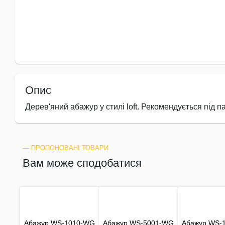
Опис
Дерев'яний абажур у стилі loft. Рекомендується під п
― ПРОПОНОВАНІ ТОВАРИ
Вам може сподобатися
Абажур WS-1010-WG
Абажур WS-5001-WG
Абажур WS-