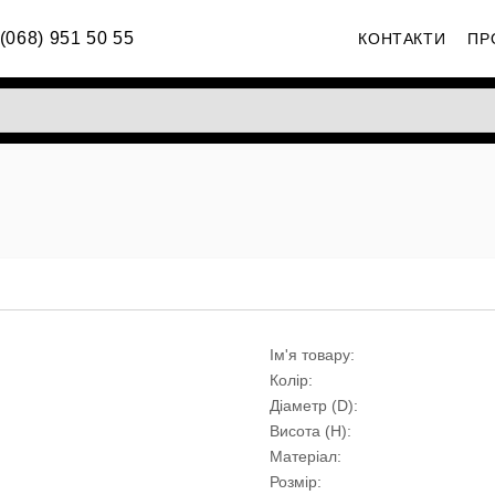
(068) 951 50 55
КОНТАКТИ
ПР
Ім'я товару:
Колір:
Діаметр (D):
Висота (H):
Матеріал:
Розмiр: