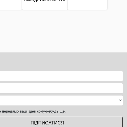
е передамо ваші дані кому-небудь ще.
ПІДПИСАТИСЯ