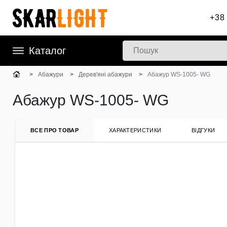
+38 
Каталог
Абажури
Дерев'яні абажури
Абажур WS-1005- WG
Абажур WS-1005- WG
ВСЕ ПРО ТОВАР
ХАРАКТЕРИСТИКИ
ВІДГУКИ