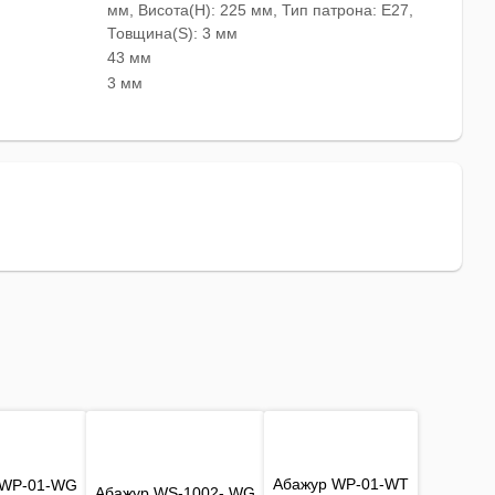
мм, Висота(H): 225 мм, Тип патрона: E27,
Товщина(S): 3 мм
43 мм
3 мм
Абажур WP-01-WT
 WP-01-WG
Абажур WS-1002- WG