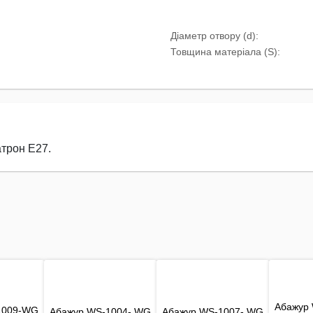
Діаметр отвору (d):
Товщина матеріала (S):
атрон E27.
Абажур
1009-WG
Абажур WS-1004- WG
Абажур WS-1007- WG