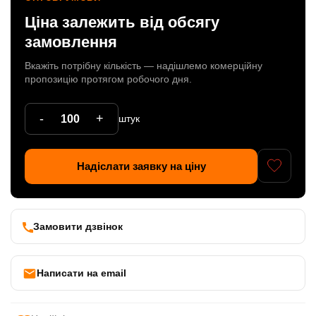
Ціна залежить від обсягу
Патрони
замовлення
Кабельна продукція
Вкажіть потрібну кількість — надішлемо комерційну
Елементи кріплення
пропозицію протягом робочого дня.
Продукція з пластика
-
+
штук
Керамічні вироби
Литі елементи
Надіслати заявку на ціну
Металеві вироби
Дерев'яні вироби
Замовити дзвінок
Написати на email