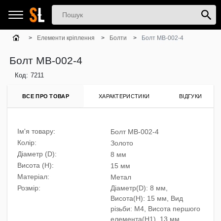
Елементи кріплення
Болти
Болт MB-002-4
Болт MB-002-4
Код:
7211
ВСЕ ПРО ТОВАР
ХАРАКТЕРИСТИКИ
ВІДГУКИ
Ім'я товару:
Болт MB-002-4
Колір:
Золото
Діаметр (D):
8 мм
Висота (H):
15 мм
Матеріал:
Метал
Розмiр:
Діаметр(D): 8 мм,
Висота(H): 15 мм, Вид
різьби: M4, Висота першого
елемента(H1), 13 мм