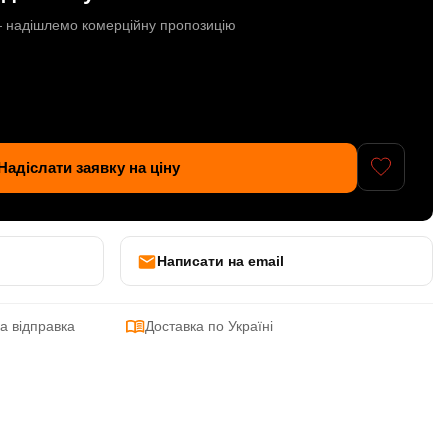
 — надішлемо комерційну пропозицію
Надіслати заявку на ціну
Написати на email
а відправка
Доставка по Україні