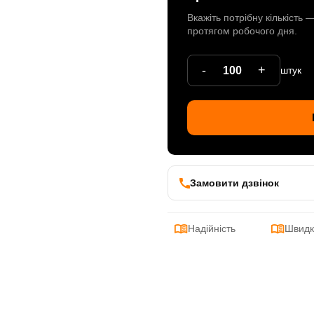
Вкажіть потрібну кількість
протягом робочого дня.
-
+
штук
Замовити дзвінок
Надійність
Швидк