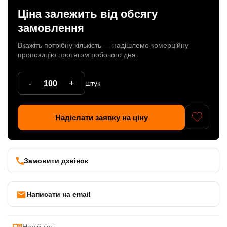
Ціна залежить від обсягу
Патрони
замовлення
Кабельна продукція
Вкажіть потрібну кількість — надішлемо комерційну
Елементи кріплення
пропозицію протягом робочого дня.
Продукція з пластика
-
+
штук
Керамічні вироби
Литі елементи
Надіслати заявку на ціну
Металеві вироби
Дерев'яні вироби
Замовити дзвінок
Написати на email