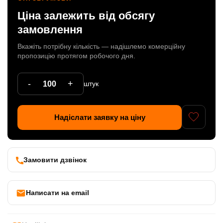
Ціна залежить від обсягу
Патрони
замовлення
Кабельна продукція
Вкажіть потрібну кількість — надішлемо комерційну
Елементи кріплення
пропозицію протягом робочого дня.
Продукція з пластика
-
+
штук
Керамічні вироби
Литі елементи
Надіслати заявку на ціну
Металеві вироби
Дерев'яні вироби
Замовити дзвінок
Написати на email