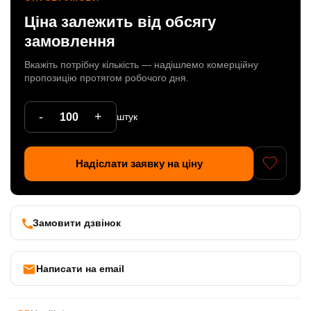
Ціна залежить від обсягу
Патрони
замовлення
Кабельна продукція
Вкажіть потрібну кількість — надішлемо комерційну
Елементи кріплення
пропозицію протягом робочого дня.
Продукція з пластика
-
+
штук
Керамічні вироби
Литі елементи
Надіслати заявку на ціну
Металеві вироби
Дерев'яні вироби
Замовити дзвінок
Написати на email