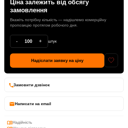
Ціна залежить від обсягу
Патрони
замовлення
Кабельна продукція
Вкажіть потрібну кількість — надішлемо комерційну
пропозицію протягом робочого дня.
Елементи кріплення
-
+
штук
Продукція з пластика
Керамічні вироби
Надіслати заявку на ціну
Литі елементи
Металеві вироби
Замовити дзвінок
Дерев'яні вироби
Написати на email
Надійність