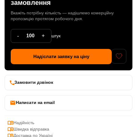
замовлення
Патрони
Вкажіть потрібну кількість — надішлемо комерційну
пропозицію протягом робочого дня.
Кабельна продукція
Елементи кріплення
-
+
штук
Продукція з пластика
Надіслати заявку на ціну
Керамічні вироби
Литі елементи
Металеві вироби
Замовити дзвінок
Дерев'яні вироби
Написати на email
Надійність
Швидка відправка
Доставка по Україні