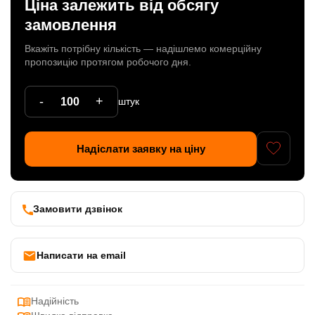
Ціна залежить від обсягу
Патрони
замовлення
Кабельна продукція
Вкажіть потрібну кількість — надішлемо комерційну
пропозицію протягом робочого дня.
Елементи кріплення
-
+
штук
Продукція з пластика
Керамічні вироби
Надіслати заявку на ціну
Литі елементи
Металеві вироби
Замовити дзвінок
Дерев'яні вироби
Написати на email
Надійність